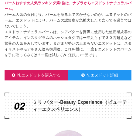
バームおすすめ人気ランキング第1位は、ナプラからエヌドットナチュラルバ
ーム。
バーム人気の火付け役。バームを語る上で欠かせないのが、エヌドットのバ
ーム。エヌドットにより、バームの認知度が急拡大したと言っても過言では
ないでしょう。
エヌドットナチュラルバームは、シアバターを贅沢に使用した使用感抜群の
アイテム。インスタグラムのハッシュタグでは一年足らずで３０万越えなど
驚異の人気をみしています。まだまだ勢いの止まらないエヌドットは、スタ
イリストやモデルさん達も御用達。これを機に、一度もエヌドットのバーム
を手に取ってみては？一度は試してみてほしい一品です。
N.エヌドットを購入する
N.エヌドット詳細
02
ミリ バター-Beauty Experience（ビューテ
ィーエクスペリエンス）