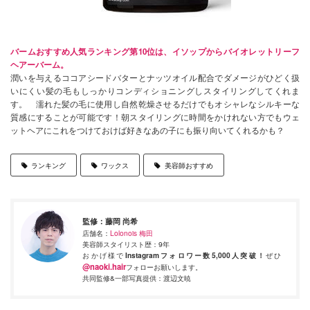
バームおすすめ人気ランキング第10位は、イソップからバイオレットリーフ
ヘアーバーム。
潤いを与えるココアシードバターとナッツオイル配合でダメージがひどく扱
いにくい髪の毛もしっかりコンディショニングしスタイリングしてくれま
す。 濡れた髪の毛に使用し自然乾燥させるだけでもオシャレなシルキーな
質感にすることが可能です！朝スタイリングに時間をかけれない方でもウェ
ットヘアにこれをつけておけば好きなあの子にも振り向いてくれるかも？
ランキング
ワックス
美容師おすすめ
監修：
藤岡 尚希
店舗名：
Lolonois 梅田
美容師スタイリスト歴：9年
おかげ様で
Instagramフォロワー数5,000人突破！
ぜひ
@naoki.hair
フォローお願いします。
共同監修&一部写真提供：渡辺文暁