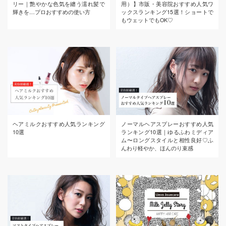
リー｜艶やかな色気を纏う濡れ髪で
用）】市販・美容院おすすめ人気ワ
輝きを…プロおすすめの使い方
ックスランキング15選！ショートで
もウェットでもOK♡
ヘアミルクおすすめ人気ランキング
ノーマルヘアスプレーおすすめ人気
10選
ランキング10選｜ゆるふわミディア
ム〜ロングスタイルと相性良好♡ふ
んわり軽やか、ほんのり束感