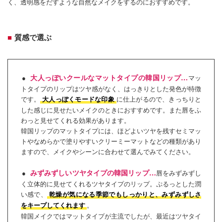
く、透明感をだすような自然なメイクをするのにおすすめです。
質感で選ぶ
大人っぽいクールなマットタイプの韓国リップ…
マッ
トタイプのリップはツヤ感がなく、はっきりとした発色が特徴
です。
に仕上がるので、きっちりと
大人っぽくモードな印象
した感じに見せたいメイクのときにおすすめです。また唇をふ
わっと見せてくれる効果があります。
韓国リップのマットタイプには、ほどよいツヤを残すセミマッ
トやなめらかで塗りやすいクリーミーマットなどの種類があり
ますので、メイクやシーンに合わせて選んでみてください。
みずみずしいツヤタイプの韓国リップ…
唇をみずみずし
く立体的に見せてくれるツヤタイプのリップ。ぷるっとした潤
い感で、
乾燥が気になる季節でもしっかりと、みずみずしさ
。
をキープしてくれます
韓国メイクではマットタイプが主流でしたが、最近はツヤタイ