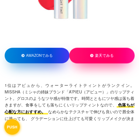
楽天でみる
AMAZONでみる
1位はアピュから、ウォーターライトティントがランクイン。
MISSHA（ミシャの姉妹ブランド「A’PIEU（アピュー）」のリップティ
ント。グロスのようなツヤ感が特徴です。時間とともにツヤ感は落ち着
きますが、食事をしても落ちにくいリップティントなので、
色落ちが
なめらかなテクスチャで伸びも良いので唇全体
心配な方におすすめ。
に塗っても、 グラデーションに仕上げても可愛くリップメイクが決ま
ります。