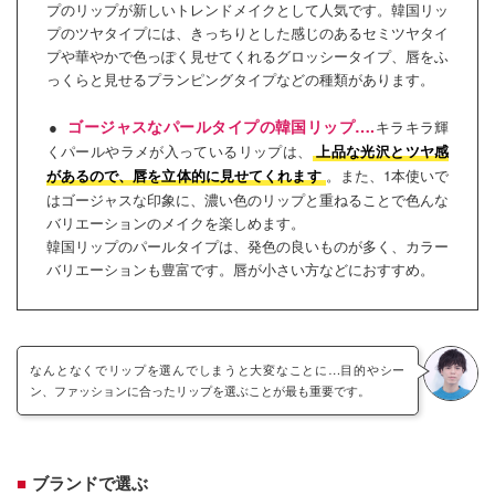
プのリップが新しいトレンドメイクとして人気です。韓国リッ
プのツヤタイプには、きっちりとした感じのあるセミツヤタイ
プや華やかで色っぽく見せてくれるグロッシータイプ、唇をふ
っくらと見せるプランピングタイプなどの種類があります。
ゴージャスなパールタイプの韓国リップ….
キラキラ輝
くパールやラメが入っているリップは、
上品な光沢とツヤ感
。また、1本使いで
があるので、唇を立体的に見せてくれます
はゴージャスな印象に、濃い色のリップと重ねることで色んな
バリエーションのメイクを楽しめます。
韓国リップのパールタイプは、発色の良いものが多く、カラー
バリエーションも豊富です。唇が小さい方などにおすすめ。
なんとなくでリップを選んでしまうと大変なことに…目的やシー
ン、ファッションに合ったリップを選ぶことが最も重要です。
ブランドで選ぶ