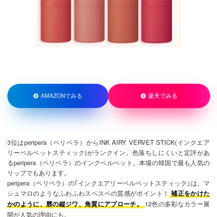
楽天でみる
AMAZONでみる
3位はperipera（ペリペラ）からINK AIRY VERVET STICK(インクエア
リーベルベットスティック)がランクイン。色落ちしにくいと定評があ
るperipera（ペリペラ）のインクベルベット。本場の韓国で最も人気の
リップでもあります。
peripera（ペリペラ）の｢インクエアリーベルベットスティック｣は、マ
シュマロのようなふわふわスベスベの質感がポイント！
補正をかけた
12色の多彩なカラー展
かのように、唇の縦ジワ、角質にアプローチ。
開が人気の理由にも。