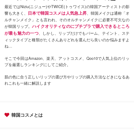
最近ではNiziu(ニジュー)やTWICE(トゥワイス)の韓国アーティストの影
日本で韓国コスメは人気急上昇
響も大きく、
、韓国メイクは通称「オ
ルチャンメイク」とも言われ、そのオルチャンメイクに必要不可欠なの
ハイクオリティなのにプチプラで購入できるところ
が韓国リップ。
が最も魅力の一つ
、しかし、リップだけでもバーム、テイント、ステ
ィックタイプと種類がたくさんありどれを選んだら良いのか悩みますよ
ね…
そこで今回はAmazon、楽天、アットコスメ、Qoo10で人気上位のリッ
プを厳選しランキングにしてご紹介。
肌の色に合う正しいリップの選び方やリップの購入方法などきになるあ
れこれも一緒に解説します
韓国コスメとは