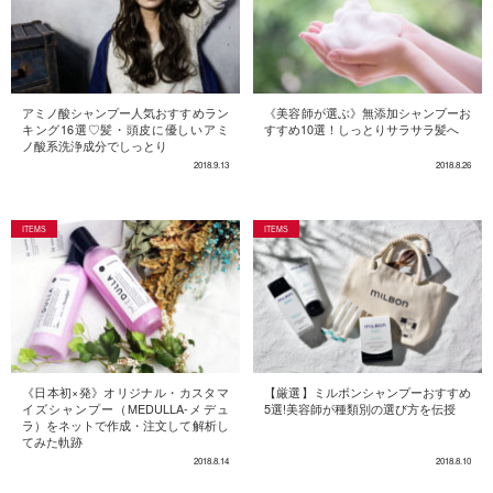
アミノ酸シャンプー人気おすすめラン
《美容師が選ぶ》無添加シャンプーお
キング16選♡髪・頭皮に優しいアミ
すすめ10選！しっとりサラサラ髪へ
ノ酸系洗浄成分でしっとり
2018.9.13
2018.8.26
《日本初×発》オリジナル・カスタマ
【厳選】ミルボンシャンプーおすすめ
イズシャンプー（MEDULLA-メデュ
5選!美容師が種類別の選び方を伝授
ラ）をネットで作成・注文して解析し
てみた軌跡
2018.8.14
2018.8.10