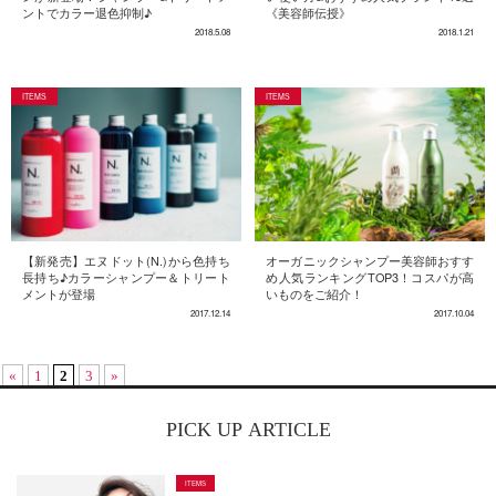
《美容師伝授》
ントでカラー退色抑制♪
2018.5.08
2018.1.21
【新発売】エヌドット(N.)から色持ち
オーガニックシャンプー美容師おすす
長持ち♪カラーシャンプー＆トリート
め人気ランキングTOP3！コスパが高
メントが登場
いものをご紹介！
2017.12.14
2017.10.04
«
1
2
3
»
PICK UP ARTICLE