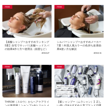
【炭酸シャンプーおすすめランキング
シルバーシャンプーおすすめメーカー
5選】自宅でサッパリ炭酸ヘッドスパ
7選！外国人風カラーの色持ち改善効
の効果&作り方〜使用法（頻度など）
果&使い方を解説
2018.5.27
2018.5.16
【紫シャンプー（ムラシャン）】正し
THROW（スロウ）からヘアケアライ
い使い方&おすすめ人気ブランド15選
ンが新登場！シャンプー&トリートメ