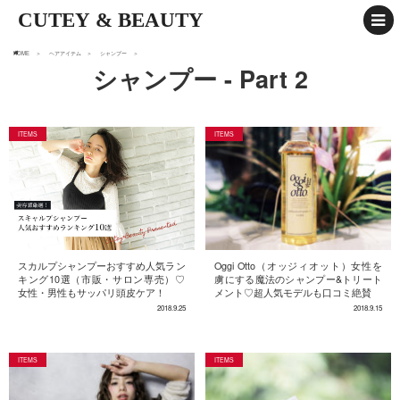
CUTEY & BEAUTY
HOME
ヘアアイテム
シャンプー
シャンプー - Part 2
スカルプシャンプーおすすめ人気ラン
Oggi Otto（オッジィオット）女性を
キング10選（市販・サロン専売）♡
虜にする魔法のシャンプー&トリート
女性・男性もサッパリ頭皮ケア！
メント♡超人気モデルも口コミ絶賛
2018.9.25
2018.9.15