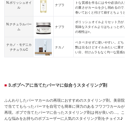
N.ポリッシュオイ
トな質感を作るには今や必須の人気
ナプラ
ル
の重さがカールを少し弱めるので、
巻いておくと付けて崩すとちょうどい
ポリッシュオイルよりセット力が、
N.ナチュラルバー
ナプラ
気味なスタイルよりはちょっとボリュ
ム
の相性は○。
ベタベタせずに使いやすい。どちら
ナカノ・モデニカ
ナカノ
艶は出るけどオイルみたいに重すぎ
ナチュラルC
い分、付けムラもなく均一な質感が出
3.ボブヘアに当てたパーマに似合うスタイリング剤
ふんわりしたパーマカールの再現におすすめのスタイリング剤。美容院
で当ててもらったパーマを自宅でも簡単に弾力のあるフワフワカールが
再現。ボブで当てたパーマに合ったスタイリング剤は何が良いの…。こ
んな悩みをお持ちのボブユーザーに人気のスタイリング剤をチョイス♪