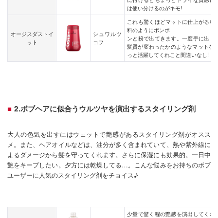
は使い分けるのがキモ!
これも驚くほどマットに仕上がる粉
料のようにポンポ
オージスダストイ
シュワルツ
ンと粉で出てきます。一度手に出し
ット
コフ
髪質が変わったかのようなマットな質
っと活躍してくれこと間違いなし!
2.ボブヘアに似合うウルツヤを演出するスタイリング剤
大人の色気を出すにはウェットで艶感があるスタイリング剤がオスス
メ。また、ヘアオイルなどは、油分が多く含まれていて、熱や紫外線に
よるダメージから髪を守ってくれます。さらに保湿にも効果的。一日中
艶をキープしたい。夕方には乾燥してる…。こんな悩みをお持ちのボブ
ユーザーに人気のスタイリング剤をチョイス♪
少量で驚く程の艶感を演出してくれ