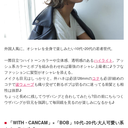
外国人風に。オシャレを全身で楽しみたい10代~20代の若者世代。
一際目立つハイトーンカラーや立体感、透明感のある
ハイライト
。アッ
シュ系カラーとボブを組み合わせれば最強のオシャレ上級者に♪ラフな
ファッションに髪型がオシャレを添える。
メイクも目元はしっかりと。外ハネは必須!26mmの
コテ
も必須!細めの
コテで
波ウェーブ
も織り交ぜて創るボブは切るのに迷ってる前髪とも相
性は抜群♪
ちょっと長めに残してウザバングと合わしてみたら?目の前にちらつく
ウザバングが目元を強調して毎回鏡を見るのが楽しみになるかも♪
「WITH・CANCAM」×「BOB」10代~20代-大人可愛い系