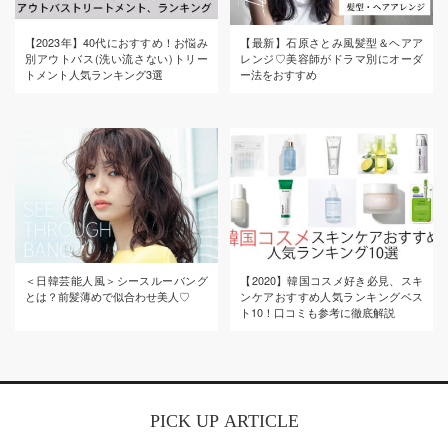
【2023年】40代におすすめ！お悩み
【最新】石原さとみ風髪型＆ヘアア
別アウトバス(洗い流さない)トリー
レンジ♡美容師がドラマ別にオーダ
トメント人気ランキング3選
ー法をおすすめ
＜日韓芸能人風＞シースルーバング
【2020】韓国コスメ好き必見、スキ
とは？前髪薄めで似合わせ美人♡
ンケアおすすめ人気ランキングベス
ト10！口コミも参考に徹底解説
PICK UP ARTICLE