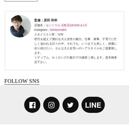
監修：
原田 和幸
店舗名：
セントラル 元町店(central a.c.f)
instagram：
brmkuma64
スタイリスト歴：12年
世代を超えて憧れる大人女性の魅力。仕事、家事、子育てに忙
しく追われる日々の中、それでも、いつまでも美しく、綺麗に
在り続けたい。そんな大人女性へのヘアスタイルをご提案致し
ます。
ミディアム、セミロングの魅力で10歳若く致します。是非御来
店下さい。
LINE