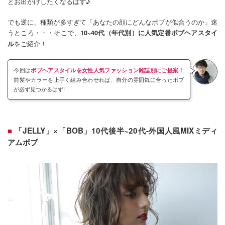
とお出かけしたくなるはず♪
でも逆に、種類が多すぎて「あなたの顔にどんなボブが似合うのか」迷
うところ・・・そこで、
10~40代（年代別）に人気定番ボブヘアスタイ
をご紹介！
ル
今回は
ボブヘアスタイルを女性人気ファッション雑誌別にご提案！
前髪やカラーを上手く組み合わせれば、自分の雰囲気に合ったボブ
が必ず見つかるはず!
「JELLY」×「BOB」10代後半~20代-外国人風MIXミディ
アムボブ