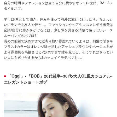
自分の時間やファッションは全て自分に費やすオシャレ世代、BAILAス
タイルボブ。
平日はOLとして働き、休みを使って海外に旅行に行ったり、ちょっと
いいランチを友人や彼と…。ファッションやヘアやコスメに使う出費は
必須!自分に磨きをかけるには、少し隙を見せる清楚で色っぽいシース
ルーバングのボブは?
長めの前髪で決めすぎて近寄り難い雰囲気でいくよりは、前髪で甘さを
プラス♪カラーはオレンジ味を消したアッシュブラウンやベージュ系が
より雰囲気を高揚させる♪決めすぎず隙を見せる。そうすればきっとい
い人にも巡り合えるかも♪カッコイイモテボブを…。
「Oggi」×「BOB」20代後半~30代-大人OL風カジュアル×
エレガントショートボブ