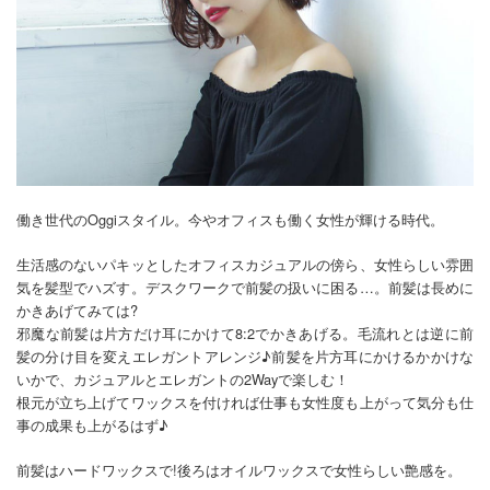
働き世代のOggiスタイル。今やオフィスも働く女性が輝ける時代。
生活感のないパキッとしたオフィスカジュアルの傍ら、女性らしい雰囲
気を髪型でハズす。デスクワークで前髪の扱いに困る…。前髪は長めに
かきあげてみては?
邪魔な前髪は片方だけ耳にかけて8:2でかきあげる。毛流れとは逆に前
髪の分け目を変えエレガントアレンジ♪前髪を片方耳にかけるかかけな
いかで、カジュアルとエレガントの2Wayで楽しむ！
根元が立ち上げてワックスを付ければ仕事も女性度も上がって気分も仕
事の成果も上がるはず♪
前髪はハードワックスで!後ろはオイルワックスで女性らしい艶感を。