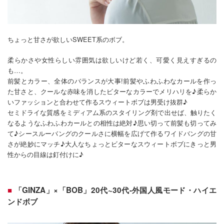
ちょっと甘さが欲しいSWEET系のボブ。
柔らかさや女性らしい雰囲気は欲しいけど若く、可愛く見えすぎるの
も…。
前髪とカラー、全体のバランスが大事!前髪やふわふわなカールを作っ
た甘さと、クールな赤味を消したビターなカラーでメリハリを♪柔らか
いファッションと合わせて作るスウィートボブは男受け抜群♪
セミドライな質感をミディアム系のスタイリング剤で出せば、触りたく
なるようなふわふわカールとの相性は絶対♪思い切って前髪も切ってみ
て♪シースルーバングのクールさに横幅を広げて作るワイドバングの甘
さが絶妙にマッチ♪大人なちょっとビターなスウィートボブにきっと男
性からの目線は釘付けに♪
「GINZA」×「BOB」20代~30代-外国人風モード・ハイエ
ンドボブ