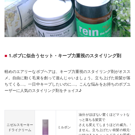
1.ボブに似合うセット・キープ力重視のスタイリング剤
軽めのエアリーなボブヘアは、キープ力重視のスタイリング剤がオスス
メ。自由に動く毛束を創って遊んじゃいましょう。立ち上げた前髪が落
ちてくる…。一日中キープしたいのに…。こんな悩みをお持ちのボブユ
ーザーに人気のスタイリング剤をチョイス♪
油分がほぼない驚くほどマットなド
っと落ちる髪質で
ニゼルスモーキー
さえも変えてしまうほどの威力。引
ミルボン
ドライクリーム
ません。立ち上げたい前髪の根元付
に付けるとちょっとドライな質感に