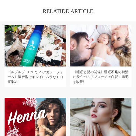
RELATIDE ARTICLE
《ルプルプ（LPLP）ヘアカラーフォ
《睡眠と髪の関係》睡眠不足の解消
ーム》濃密泡でキレイにムラなく白
に役立つ３アプローチで白髪・薄毛
髪染め
を改善!