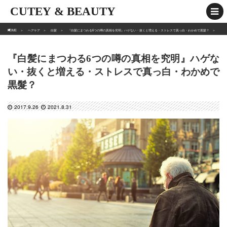
CUTEY & BEAUTY
HOME
ヘアケア
白髪
『白髪にまつわる6つの噂の真相を究明』ハゲない・抜くと増える・ストレスで真っ白・わかめで黒髮？
『白髪にまつわる6つの噂の真相を究明』ハゲな
い・抜くと増える・ストレスで真っ白・わかめで
黒髮？
2017.9.26
2021.8.31