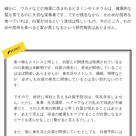
確かに、ワカメなどの海藻に含まれるビタミンやミネラルは、健康的な
髪を育てるのに大切な栄養素です。ですが残念ながら、わかめや昆布を
食べていれば、白髪が治るという迷信は怪しいもの。今のところ、わか
めや昆布を食べると髪が黒くなるという研究報告はありません。
食べ物もストレスと同じく、白髪との関係性は指摘されているも
のの真相は未解明です。白髪の発生に、老化が関係していること
はほぼ間違いありませんが、食生活やストレス、睡眠、喫煙など
が、必ずしも白髪の発生に関係しているとは言い切れないので
す。
ですので、絶対に有効と言える白髪予防法は、現在存在しませ
ん。ただし、食事、生活週間、ヘアケアなどの乱れで頭皮が不健
康だと、その人本来の時期より早く白髪が現れることはありま
す。あえて言えば、頭皮の健康をキープすることが白髪になるス
ピードを遅らせることに繋がると言えるでしょう。
また、仮に食生活と白髪が関係していたとしても、白髪予防には