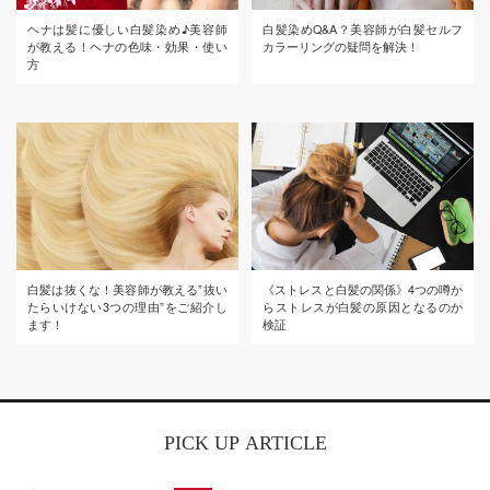
ヘナは髪に優しい白髪染め♪美容師
白髪染めQ&A？美容師が白髪セルフ
が教える！ヘナの色味・効果・使い
カラーリングの疑問を解決！
方
白髪は抜くな！美容師が教える”抜い
《ストレスと白髪の関係》4つの噂か
たらいけない3つの理由”をご紹介し
らストレスが白髪の原因となるのか
ます！
検証
PICK UP ARTICLE