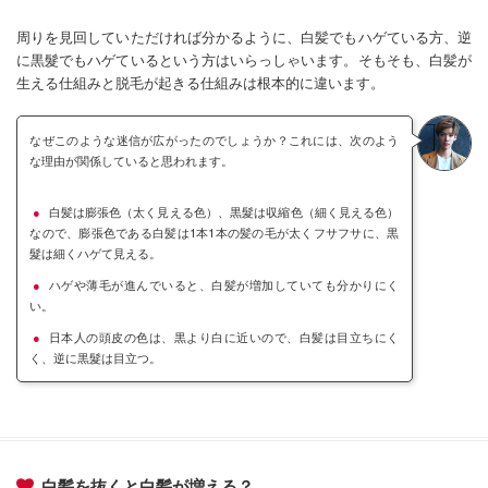
周りを見回していただければ分かるように、白髪でもハゲている方、逆
に黒髮でもハゲているという方はいらっしゃいます。そもそも、白髪が
生える仕組みと脱毛が起きる仕組みは根本的に違います。
なぜこのような迷信が広がったのでしょうか？これには、次のよう
な理由が関係していると思われます。
白髪は膨張色（太く見える色）、黒髮は収縮色（細く見える色）
なので、膨張色である白髪は1本1本の髪の毛が太くフサフサに、黒
髮は細くハゲて見える。
ハゲや薄毛が進んでいると、白髪が増加していても分かりにく
い。
日本人の頭皮の色は、黒より白に近いので、白髪は目立ちにく
く、逆に黒髮は目立つ。
白髪を抜くと白髪が増える？