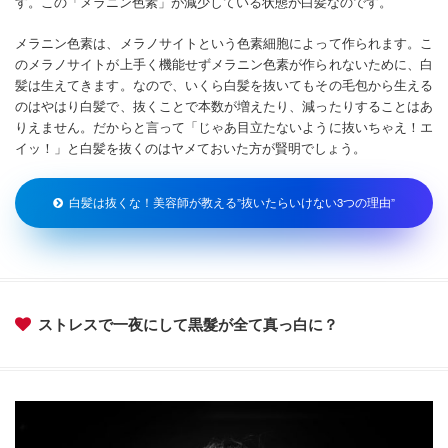
す。この「メラニン色素」が減少している状態が白髪なのです。
メラニン色素は、メラノサイトという色素細胞によって作られます。こ
のメラノサイトが上手く機能せずメラニン色素が作られないために、白
髪は生えてきます。なので、いくら白髪を抜いてもその毛包から生える
のはやはり白髪で、抜くことで本数が増えたり、減ったりすることはあ
りえません。だからと言って「じゃあ目立たないように抜いちゃえ！エ
イッ！」と白髪を抜くのはヤメておいた方が賢明でしょう。
白髪は抜くな！美容師が教える”抜いたらいけない3つの理由”
ストレスで一夜にして黒髮が全て真っ白に？